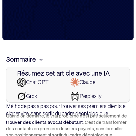
Sommaire
Résumez cet article avec une IA
This is some text inside of a div block.
Chat GPT
Claude
Grok
Perplexity
Méthode pas à pas pour trouver ses premiers clients et
signer vite, sans sortir du cadre déontologique.
Quand on démarre, le vrai problème n’est pas seulement de
trouver des clients avocat débutant
. C’est de transformer
des contacts en premiers dossiers payants, sans brouiller
son positionnement ni sortir du cadre déontologique.