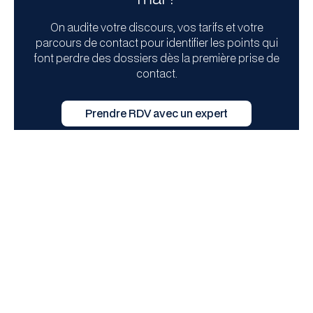
On audite votre discours, vos tarifs et votre
parcours de contact pour identifier les points qui
font perdre des dossiers dès la première prise de
contact.
Prendre RDV avec un expert
Construisez une présence digitale
minimale mais crédible
Pour
trouver clients avocat débutant
, il faut une présence
en ligne simple, propre et rassurante. Pas un site lourd, ni une
stratégie de contenu impossible à tenir.
Votre site doit répondre à trois questions