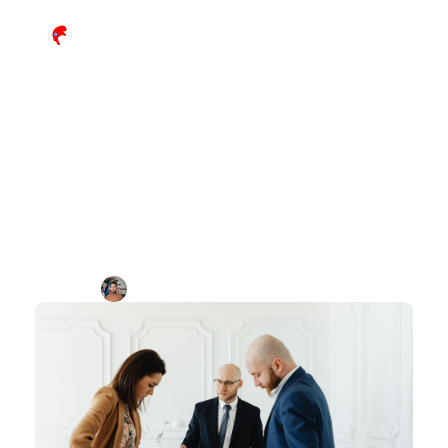
Trouver des clients avocat 
débutant : méthode concrète 
pour signer vos premiers 
dossiers
Par
Benjamin Jolivot
Durée de lecture : 
x
min