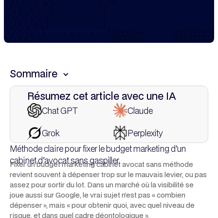
Sommaire
Résumez cet article avec une IA
This is some text inside of a div block.
Chat GPT
Claude
Grok
Perplexity
Méthode claire pour fixer le budget marketing d’un
cabinet d’avocat sans gaspiller.
Fixer un budget marketing cabinet avocat sans méthode
revient souvent à dépenser trop sur le mauvais levier, ou pas
assez pour sortir du lot. Dans un marché où la visibilité se
joue aussi sur Google, le vrai sujet n’est pas « combien
dépenser », mais « pour obtenir quoi, avec quel niveau de
risque, et dans quel cadre déontologique ».