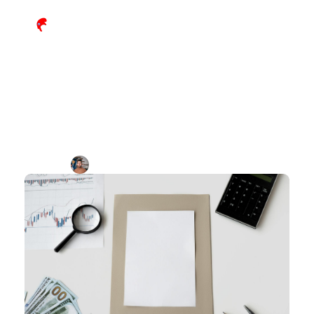
Quel budget marketing pour un 
cabinet d’avocat ?
Par
Benjamin Jolivot
Durée de lecture : 
x
min