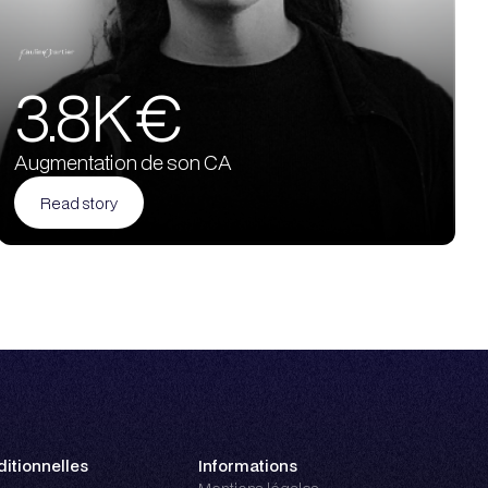
3.8K €
Augmentation de son CA
Read story
itionnelles
Informations