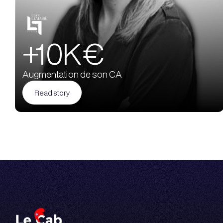
+10K €
Augmentation de son CA
Read story