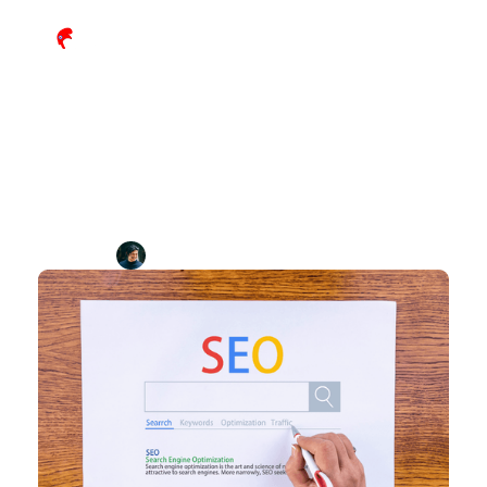
SEO pour avocats : comment 
apparaître sur Google en 2026
Par
Maxime Forler
Durée de lecture : 
x
min