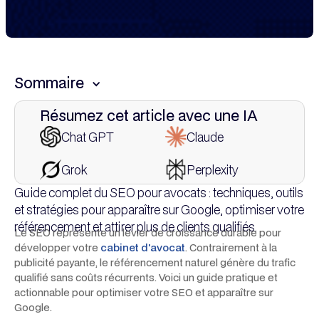
Sommaire
Résumez cet article avec une IA
This is some text inside of a div block.
Chat GPT
Claude
Grok
Perplexity
Guide complet du SEO pour avocats : techniques, outils
et stratégies pour apparaître sur Google, optimiser votre
référencement et attirer plus de clients qualifiés.
Le SEO représente un levier de croissance durable pour
développer votre
cabinet d'avocat
. Contrairement à la
publicité payante, le référencement naturel génère du trafic
qualifié sans coûts récurrents. Voici un guide pratique et
actionnable pour optimiser votre SEO et apparaître sur
Google.