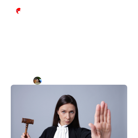
La prospection commerciale est-
elle interdite pour les avocats ? 
Comprendre la réglementation
Par
Benoit Etheve
Durée de lecture : 
x
min