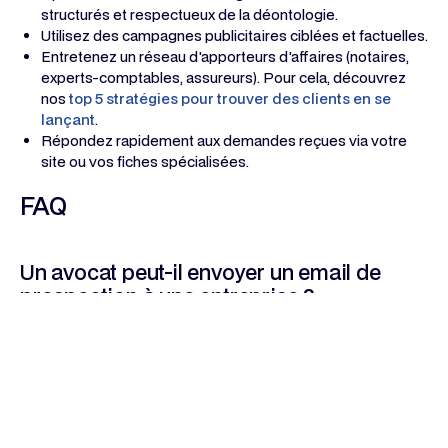
structurés et respectueux de la déontologie.
Utilisez des campagnes publicitaires ciblées et factuelles.
Entretenez un réseau d'apporteurs d'affaires (notaires,
experts-comptables, assureurs). Pour cela, découvrez
nos
top 5 stratégies pour trouver des clients en se
lançant
.
Répondez rapidement aux demandes reçues via votre
site ou vos fiches spécialisées.
FAQ
Un avocat peut-il envoyer un email de
prospection à une entreprise ?
Oui, si le message est personnalisé, informatif, courtois et
qu'il n'est pas envoyé de manière massive ou anonymisée.
La publicité Google Ads est-elle autorisée
?