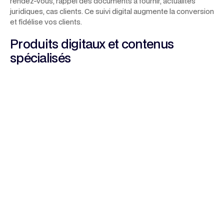
rendez-vous, rappel des documents à fournir, actualités
juridiques, cas clients. Ce suivi digital augmente la conversion
et fidélise vos clients.
Produits digitaux et contenus
spécialisés
Positionnez-vous comme un expert grâce à des
contenus
de haute valeur
: webinars, guides, checklists, newsletters,
FAQ. Ces formats attirent naturellement des prospects
qualifiés et les incitent à laisser leurs coordonnées. Ils
permettent également de renforcer votre autorité et votre
notoriété dans votre niche juridique.
Social media et présence
professionnelle
LinkedIn est incontournable pour les cabinets orientés B2B.
Publiez vos analyses, affaires traitées (confidentielles mais
anonymisées), actualités légales. Les réseaux comme
Instagram ou Facebook fonctionnent pour des niches grand