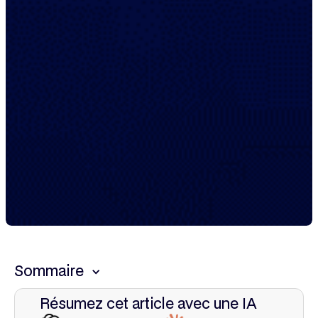
Sommaire
Résumez cet article avec une IA
This is some text inside of a div block.