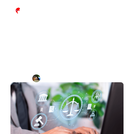
Comment attirer plus de clients 
en tant qu’avocat grâce aux outils 
numériques
Par
Benoit Etheve
Durée de lecture : 
x
min